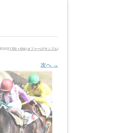
0月20日
1700 × 866
(
オファーLPサンプル
)
次へ →