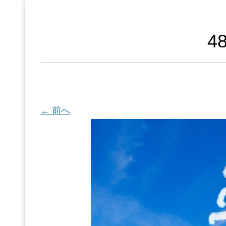
4
← 前へ