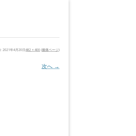
:
2021年4月20日
482 × 400
(
膝痛ページ
)
次へ →