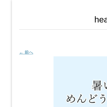
he
← 前へ