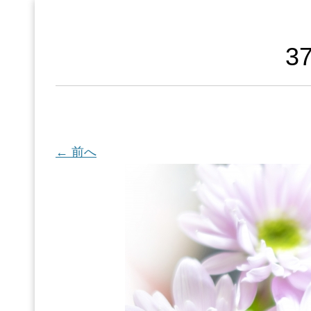
3
← 前へ