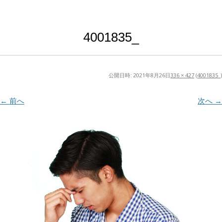
4001835_
公開日時:
2021年8月26日
336 × 427
(
4001835_
)
← 前へ
次へ →