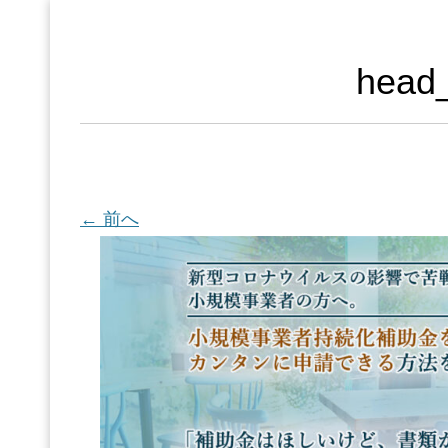
head
← 前へ