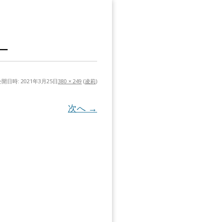
_
公開日時:
2021年3月25日
380 × 249
(
凌莉
)
次へ →