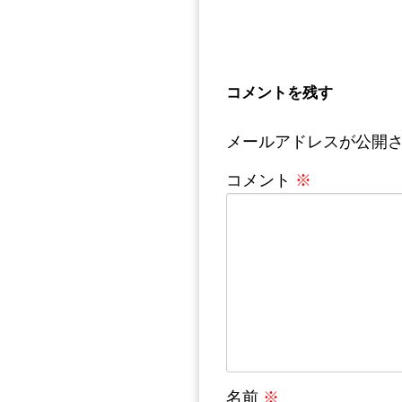
コメントを残す
メールアドレスが公開
コメント
※
名前
※