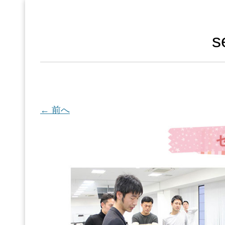
s
← 前へ