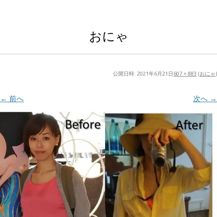
おにゃ
公開日時:
2021年6月21日
607 × 883
(
おにゃ
)
← 前へ
次へ →